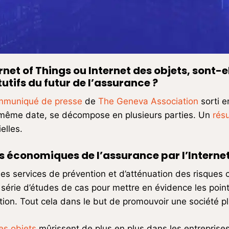
rnet of Things ou Internet des objets, sont-el
utifs du futur de l’assurance ?
mmuniqué de presse
de
The Geneva Association
sorti 
a même date, se décompose en plusieurs parties. Un
rés
elles.
 économiques de l’assurance par l’Internet
des services de prévention et d’atténuation des risques 
 série d’études de cas pour mettre en évidence les point
tion. Tout cela dans le but de promouvoir une société pl
es objets
mûrissent de plus en plus dans les entrepris