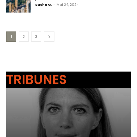
Sacha G.
-
Mai 24, 2024
1
2
3
TRIBUNES