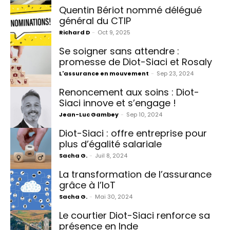
Quentin Bériot nommé délégué
général du CTIP
Richard D
-
Oct 9, 2025
Se soigner sans attendre :
promesse de Diot-Siaci et Rosaly
L'assurance en mouvement
-
Sep 23, 2024
Renoncement aux soins : Diot-
Siaci innove et s’engage !
Jean-Luc Gambey
-
Sep 10, 2024
Diot-Siaci : offre entreprise pour
plus d’égalité salariale
Sacha G.
-
Juil 8, 2024
La transformation de l’assurance
grâce à l’IoT
Sacha G.
-
Mai 30, 2024
Le courtier Diot-Siaci renforce sa
présence en Inde