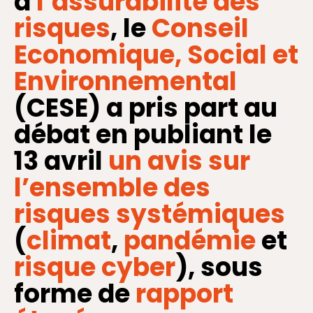
à
l’assurabilité des
risques
, le
Conseil
Economique, Social et
Environnemental
(CESE) a pris part au
débat en publiant le
13 avril
un avis sur
l’ensemble des
risques systémiques
(
climat
,
pandémie
et
risque cyber
), sous
forme de
rapport