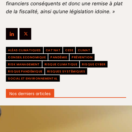
financiers conséquents et donc une
remise à plat
de la fiscalité, ainsi qu’une législation idoine. »
ALÉAS CLIMATIQUES
CAT’NAT
CESE
CLIMAT
CONSEIL ECONOMIQUE
PANDÉMIE
PRÉVENTION
RISK MANAGEMENT
RISQUE CLIMATIQUE
RISQUE CYBER
RISQUE PANDÉMIQUE
RISQUES SYSTÉMIQUES
SOCIAL ET ENVIRONNEMENTAL
Nos derniers articles