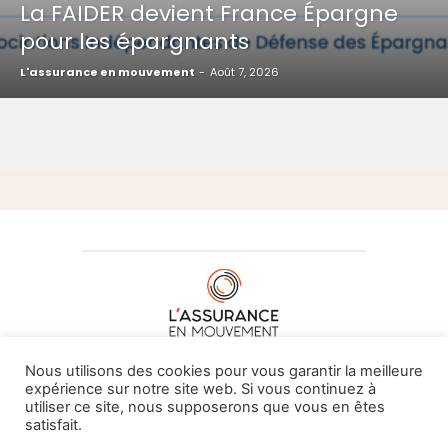
La FAIDER devient France Épargne
pour les épargnants
L'assurance en mouvement
-
Août 7, 2026
À PROPOS DE NOUS
•
CONTACT
Nous utilisons des cookies pour vous garantir la meilleure
expérience sur notre site web. Si vous continuez à
utiliser ce site, nous supposerons que vous en êtes
satisfait.