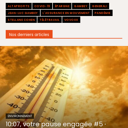
ALTAPROFITS
COVID-19
ÉPARGNE
GAMBEY
GENERALI
JEAN-LUC GAMBEY
L'ASSURANCE EN MOUVEMENT
PANDÉMIE
STELLANE COHEN
TÉLÉTRAVAIL
VOVOXX
Nos derniers articles
ENVIRONNEMENT
10:07, votre pause engagée #5 ·