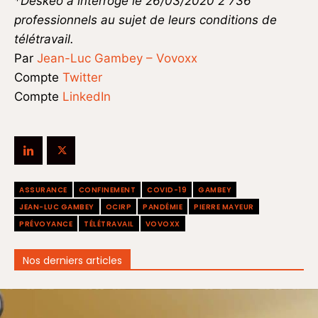
*Deskeo a interrogé le 26/03/2020 2 736
professionnels au sujet de leurs conditions de
télétravail.
Par
Jean-Luc Gambey – Vovoxx
Compte
Twitter
Compte
LinkedIn
ASSURANCE
CONFINEMENT
COVID-19
GAMBEY
JEAN-LUC GAMBEY
OCIRP
PANDÉMIE
PIERRE MAYEUR
PRÉVOYANCE
TÉLÉTRAVAIL
VOVOXX
Nos derniers articles