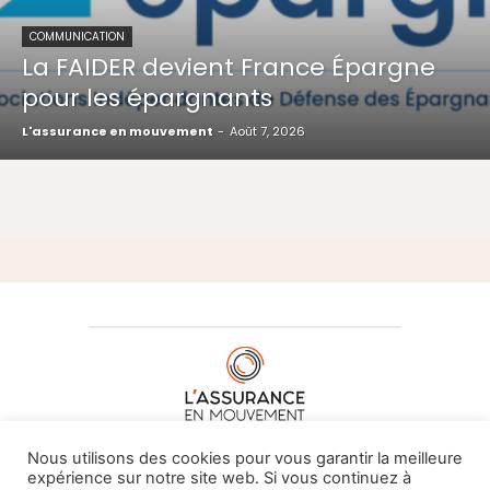
COMMUNICATION
La FAIDER devient France Épargne
pour les épargnants
L'assurance en mouvement
-
Août 7, 2026
À PROPOS DE NOUS
•
CONTACT
Nous utilisons des cookies pour vous garantir la meilleure
expérience sur notre site web. Si vous continuez à