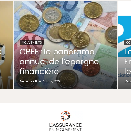
MOUVEMENTS
CO
e
OPEF : le panorama
L
annuel de l’épargne
F
financière
l
Antonia B.
-
Août 7, 2026
L'a