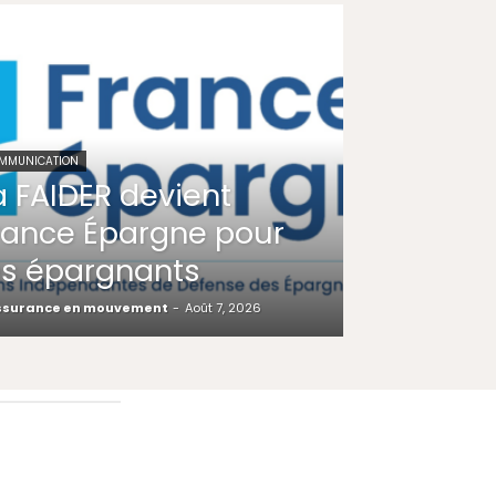
MMUNICATION
a FAIDER devient
rance Épargne pour
es épargnants
ssurance en mouvement
-
Août 7, 2026