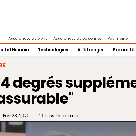
Assurances de biens
Assurances de personnes
Patrimoine
pital Humain
Technologies
A l’étranger
Proximité
RE
4 degrés suppléme
assurable"
Fév 23, 2020
Less than 1
min.