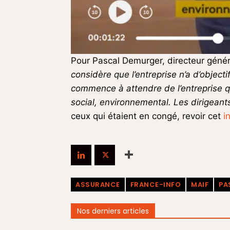
Pour Pascal Demurger, directeur généra
considère que l’entreprise n’a d’object
commence à attendre de l’entreprise qu
social, environnemental. L
es dirigeant
ceux qui étaient en congé, revoir cet
i
ASSURANCE
FRANCE-INFO
MAIF
PA
Nos derniers articles