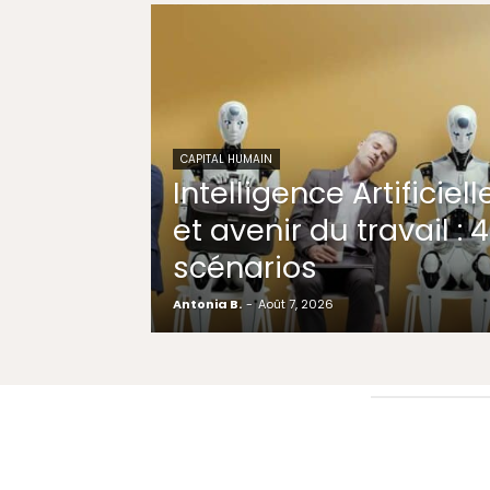
CAPITAL HUMAIN
Intelligence Artificiell
et avenir du travail : 4
scénarios
Antonia B.
-
Août 7, 2026