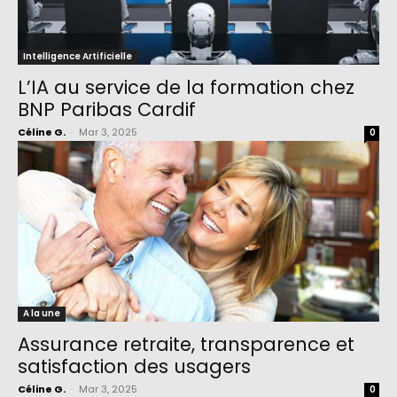
Intelligence Artificielle
L’IA au service de la formation chez
BNP Paribas Cardif
Céline G.
-
Mar 3, 2025
0
A la une
Assurance retraite, transparence et
satisfaction des usagers
Céline G.
-
Mar 3, 2025
0