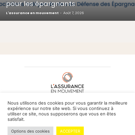
pour les épargnants
L'assurance en mouvement
-
Août 7, 2026
À PROPOS DE NOUS
•
CONTACT
Nous utilisons des cookies pour vous garantir la meilleure
expérience sur notre site web. Si vous continuez à
utiliser ce site, nous supposerons que vous en êtes
satisfait.
© L'assurance en mouvement -
By Vovoxx Média
Options des cookies
ACCEPTER