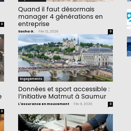
Quand il faut désormais
manager 4 générations en
entreprise
0
Sacha G.
-
Fév 12, 2026
0
Engagements
Données et sport accessible :
e
l’initiative Matmut à Saumur
L'assurance en mouvement
-
Fév 9, 2026
0
0