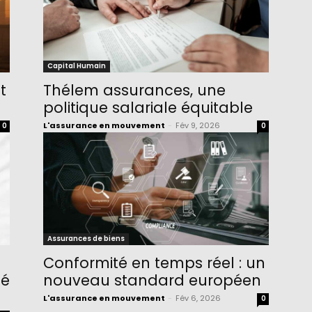
Capital Humain
t
Thélem assurances, une
politique salariale équitable
L'assurance en mouvement
-
Fév 9, 2026
0
0
Assurances de biens
Conformité en temps réel : un
té
nouveau standard européen
L'assurance en mouvement
-
Fév 6, 2026
0