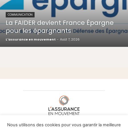
COMMUNICATION
La FAIDER devient France Épargne
pour les épargnants
L'assurance en mouvement
-
Août 7, 2026
À PROPOS DE NOUS
•
CONTACT
Nous utilisons des cookies pour vous garantir la meilleure