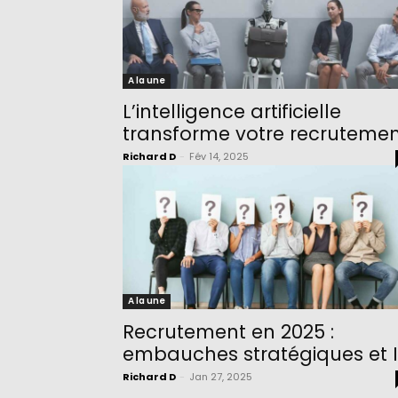
A la une
L’intelligence artificielle
transforme votre recruteme
Richard D
-
Fév 14, 2025
A la une
Recrutement en 2025 :
embauches stratégiques et 
Richard D
-
Jan 27, 2025