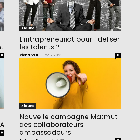
A la une
L’intrapreneuriat pour fidéliser
nt
les talents ?
Richard D
-
Fév 5, 2025
0
0
A la une
Nouvelle campagne Matmut :
IA
des collaborateurs
ambassadeurs
0