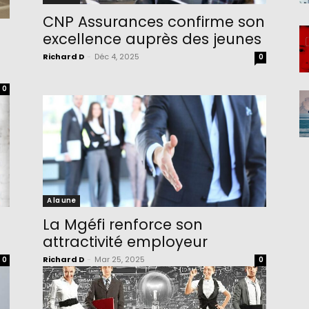
CNP Assurances confirme son
excellence auprès des jeunes
Richard D
-
Déc 4, 2025
0
0
A la une
La Mgéfi renforce son
attractivité employeur
Richard D
-
Mar 25, 2025
0
0