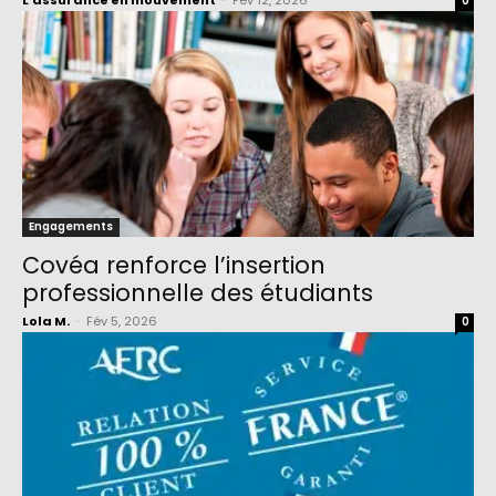
L'assurance en mouvement
-
Fév 12, 2026
0
Engagements
Covéa renforce l’insertion
professionnelle des étudiants
Lola M.
-
Fév 5, 2026
0