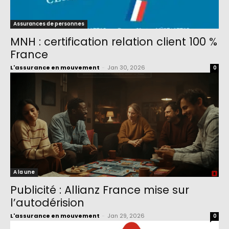
Assurances de personnes
MNH : certification relation client 100 %
France
L'assurance en mouvement
-
Jan 30, 2026
0
A la une
Publicité : Allianz France mise sur
l’autodérision
L'assurance en mouvement
-
Jan 29, 2026
0