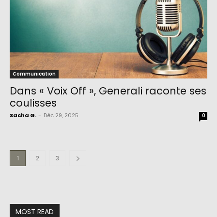
Communication
Dans « Voix Off », Generali raconte ses
coulisses
Sacha G.
-
Déc 29, 2025
0
1
2
3
MOST READ