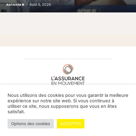
Antonia B.
-
Août 5, 2026
À PROPOS DE NOUS
•
CONTACT
Nous utilisons des cookies pour vous garantir la meilleure
expérience sur notre site web. Si vous continuez à
utiliser ce site, nous supposerons que vous en êtes
satisfait.
© L'assurance en mouvement -
By Vovoxx Média
Options des cookies
ACCEPTER
Mentions légales
Contributeurs