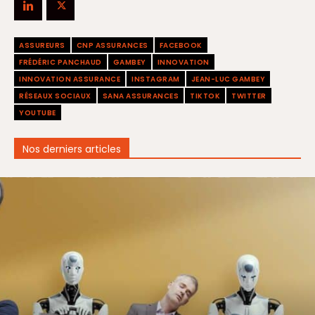
ASSUREURS
CNP ASSURANCES
FACEBOOK
FRÉDÉRIC PANCHAUD
GAMBEY
INNOVATION
INNOVATION ASSURANCE
INSTAGRAM
JEAN-LUC GAMBEY
RÉSEAUX SOCIAUX
SANA ASSURANCES
TIKTOK
TWITTER
YOUTUBE
Nos derniers articles