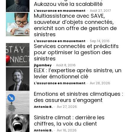
Aukazou vise la scalabilité
L'assurance en mouvement
-
Août 27, 2017
Multiassistance avec SAVE,
sauveteur d’objets connectés,
enrichit son offre de gestion de
sinistres
L'assurance en mouvement
-
Sep 14, 2016
Services connectés et prédictifs
pour optimiser la gestion des
sinistres
jlgambey
-
Août 8, 2016
ELEX : l’expertise après sinistre, un
levier émotionnel clé
L'assurance en mouvement
-
Avr 28, 2026
Emotions et sinistres climatiques :
des assureurs s’engagent
Antonia B.
-
Avr 27, 2026
Sinistre climat : derrière les
chiffres, la voix du client
Antonia B.
-
Avr 16, 2026