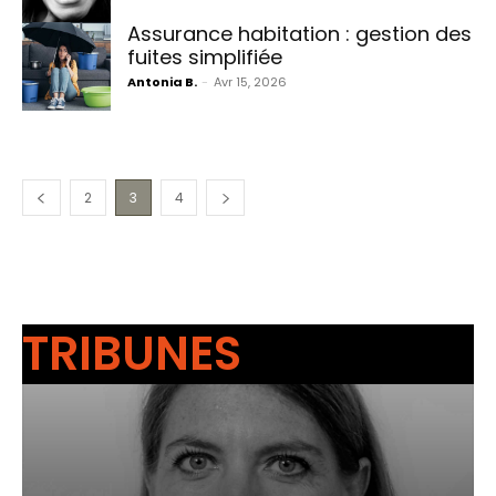
Assurance habitation : gestion des
fuites simplifiée
Antonia B.
-
Avr 15, 2026
2
3
4
TRIBUNES