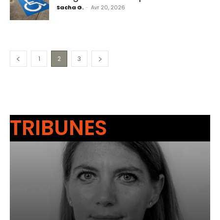
Sacha G.
-
Avr 20, 2026
1
2
3
TRIBUNES