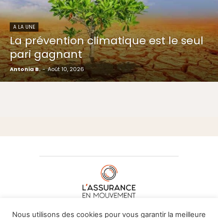
A LA UNE
La prévention climatique est le seul
pari gagnant
Antonia B.
-
Août 10, 2026
À PROPOS DE NOUS
•
CONTACT
Nous utilisons des cookies pour vous garantir la meilleure