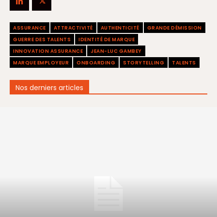
ASSURANCE
ATTRACTIVITÉ
AUTHENTICITÉ
GRANDE DÉMISSION
GUERRE DES TALENTS
IDENTITÉ DE MARQUE
INNOVATION ASSURANCE
JEAN-LUC GAMBEY
MARQUE EMPLOYEUR
ONBOARDING
STORYTELLING
TALENTS
Nos derniers articles