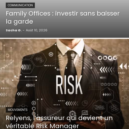
COMMUNICATION
Family Offices : investir sans baisser
la garde
Sacha G.
-
Août 10, 2026
MOUVEMENTS
Relyens, l’assureur qui devient un
véritable Risk Manager