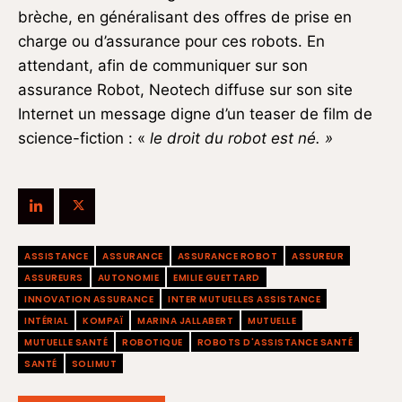
brèche, en généralisant des offres de prise en
charge ou d’assurance pour ces robots. En
attendant, afin de communiquer sur son
assurance Robot, Neotech diffuse sur son site
Internet un message digne d’un teaser de film de
science-fiction : «
le droit du robot est né. »
ASSISTANCE
ASSURANCE
ASSURANCE ROBOT
ASSUREUR
ASSUREURS
AUTONOMIE
EMILIE GUETTARD
INNOVATION ASSURANCE
INTER MUTUELLES ASSISTANCE
INTÉRIAL
KOMPAÏ
MARINA JALLABERT
MUTUELLE
MUTUELLE SANTÉ
ROBOTIQUE
ROBOTS D'ASSISTANCE SANTÉ
SANTÉ
SOLIMUT