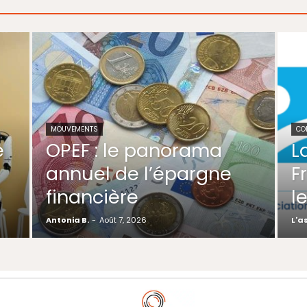
MOUVEMENTS
CO
e
OPEF : le panorama
L
annuel de l’épargne
F
financière
l
Antonia B.
-
Août 7, 2026
L'a