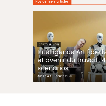
Nos derniers articles
CAPITAL HUMAIN
Intelligence Artificiell
et avenir du travail : 4
scénarios
Antonia B.
-
Août 7, 2026