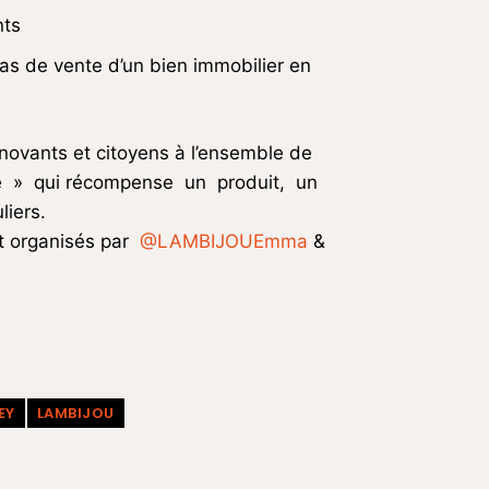
nts
cas de vente d’un bien immobilier en
nnovants et citoyens à l’ensemble de
uré » qui récompense un produit, un
liers.
t organisés par
@LAMBIJOUEmma
&
EY
LAMBIJOU