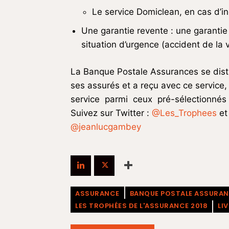
Le service Domiclean, en cas d’in
Une garantie revente : une garantie
situation d’urgence (accident de la 
La Banque Postale Assurances se distin
ses assurés et a reçu avec ce servic
service parmi ceux pré-sélectionnés p
Suivez sur Twitter :
@Les_Trophees
et
@jeanlucgambey
ASSURANCE
BANQUE POSTALE ASSURA
LES TROPHÉES DE L'ASSURANCE 2018
LI