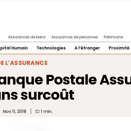
Assurances de biens
Assurances de personnes
Patrimoine
pital Humain
Technologies
A l’étranger
Proximité
DE L'ASSURANCE
 Banque Postale Ass
ans surcoût
Nov 11, 2018
1
min.