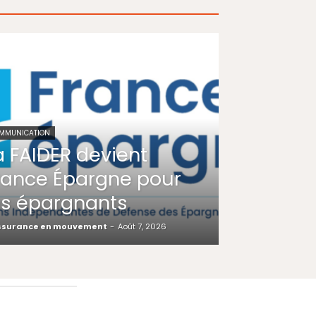
MMUNICATION
a FAIDER devient
rance Épargne pour
es épargnants
ssurance en mouvement
-
Août 7, 2026