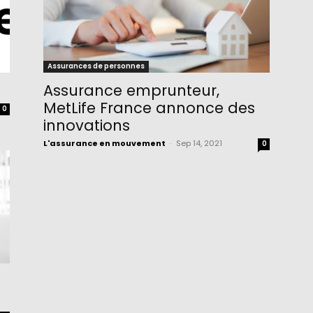
Assurances de personnes
Assurance emprunteur,
MetLife France annonce des
0
innovations
L'assurance en mouvement
-
Sep 14, 2021
0