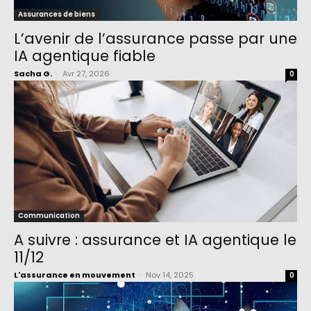
Assurances de biens
L’avenir de l’assurance passe par une
IA agentique fiable
Sacha G.
-
Avr 27, 2026
0
Communication
A suivre : assurance et IA agentique le
11/12
L'assurance en mouvement
-
Nov 14, 2025
0