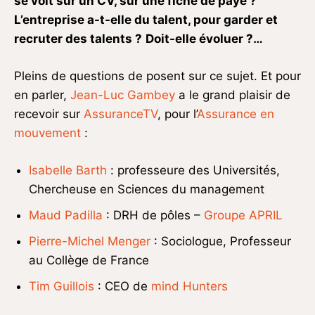
se voit sur un CV, sur une fiche de paye ?
L
’entreprise a-t-elle du talent, pour garder et
recruter des talents ?
Doit-elle évoluer ?…
Pleins de questions de posent sur ce sujet. Et pour
en parler,
Jean-Luc Gambey
a le grand plaisir de
recevoir sur
AssuranceTV
, pour l’
Assurance en
mouvement
:
Isabelle Barth
: professeure des Universités,
Chercheuse en Sciences du management
Maud Padilla
: DRH de pôles –
Groupe APRIL
Pierre-Michel Menger
: Sociologue, Professeur
au Collège de France
Tim Guillois
: CEO de
mind Hunters