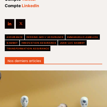
Compte
LinkedIn
ASSURANCE
DESSINE-MOI L’ASSURANCE
EMMANUELLE LAMBIJOU
GAMBEY
INNOVATION ASSURANCE
JEAN-LUC GAMBEY
TRANSFORMATION ASSURANCE
Nos derniers articles