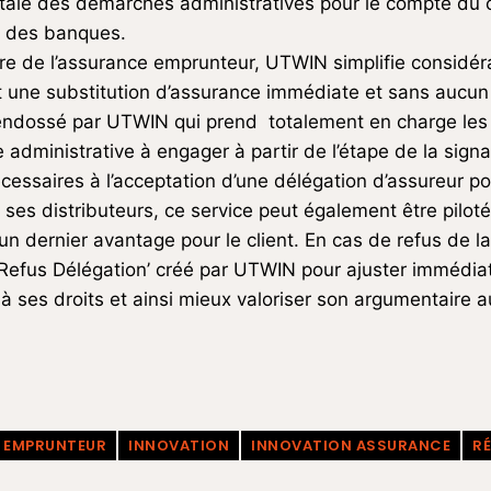
otale des démarches administratives pour le compte du 
s des banques.
e de l’assurance emprunteur, UTWIN simplifie considér
et une substitution d’assurance immédiate et sans aucun
dossé par UTWIN qui prend totalement en charge les dé
administrative à engager à partir de l’étape de la sign
essaires à l’acceptation d’une délégation d’assureur pou
s distributeurs, ce service peut également être piloté p
 un dernier avantage pour le client. En cas de refus de l
 Refus Délégation’ créé par UTWIN pour ajuster immédia
 à ses droits et ainsi mieux valoriser son argumentaire
EMPRUNTEUR
INNOVATION
INNOVATION ASSURANCE
RÉ