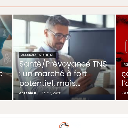
ASSURANCES DE BIENS
Santé/Prévoyance TNS
PO
e
: un marché à fort
ç
potentiel, mais…
l
Antonia B.
-
Août 5, 2026
L'a