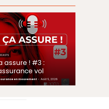
DCASTS
a assure ! #3 :
’assurance vol
ssurance en mouvement
-
Août 5, 2026