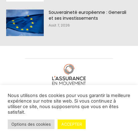
Souveraineté européenne : Generali
et ses investissements
Août 7, 2026
À PROPOS DE NOUS
•
CONTACT
Nous utilisons des cookies pour vous garantir la meilleure
expérience sur notre site web. Si vous continuez à
utiliser ce site, nous supposerons que vous en êtes
satisfait.
© L'assurance en mouvement -
By Vovoxx Média
Options des cookies
ACCEPTER
Mentions légales
Contributeurs