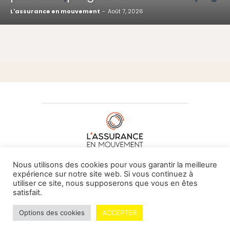
L'assurance en mouvement
-
Août 7, 2026
À PROPOS DE NOUS
•
CONTACT
Nous utilisons des cookies pour vous garantir la meilleure
expérience sur notre site web. Si vous continuez à
utiliser ce site, nous supposerons que vous en êtes
satisfait.
© L'assurance en mouvement -
By Vovoxx Média
Options des cookies
ACCEPTER
Mentions légales
Contributeurs