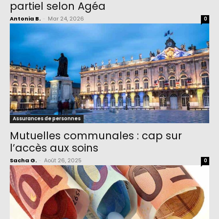
partiel selon Agéa
Antonia B.
-
Mar 24, 2026
0
Assurances de personnes
Mutuelles communales : cap sur
l’accès aux soins
Sacha G.
-
Août 26, 2025
0