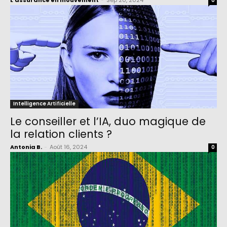
L'assurance en mouvement
-
Sep 20, 2024
0
Intelligence Artificielle
Le conseiller et l’IA, duo magique de
la relation clients ?
Antonia B.
-
Août 16, 2024
0