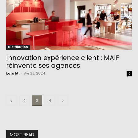
Distribution
Innovation expérience client : MAIF
réinvente ses agences
Lola M.
-
Avr 22, 2024
0
2
3
4
MOST READ