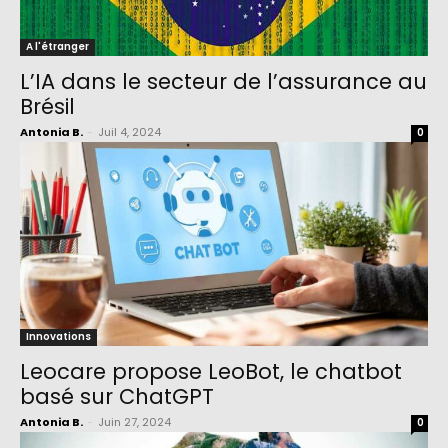
A l'étranger
L’IA dans le secteur de l’assurance au
Brésil
Antonia B.
-
Juil 4, 2024
0
Innovations
Leocare propose LeoBot, le chatbot
basé sur ChatGPT
Antonia B.
-
Juin 27, 2024
0