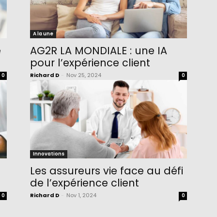
A la une
e
AG2R LA MONDIALE : une IA
pour l’expérience client
Richard D
-
Nov 25, 2024
0
0
Innovations
Les assureurs vie face au défi
de l’expérience client
Richard D
-
Nov 1, 2024
0
0