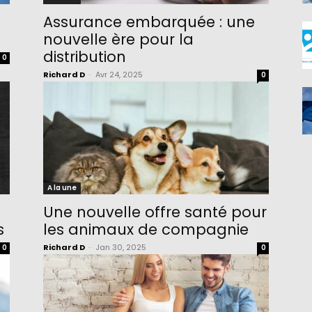
Assurance embarquée : une
nouvelle ère pour la
distribution
0
Richard D
-
Avr 24, 2025
0
A la une
Une nouvelle offre santé pour
s
les animaux de compagnie
Richard D
-
Jan 30, 2025
0
0