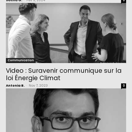
Sacha G.
-
Fév 9, 2024
0
Communication
Video : Suravenir communique sur la
loi Énergie Climat
Antonia B.
-
Nov 7, 2023
0