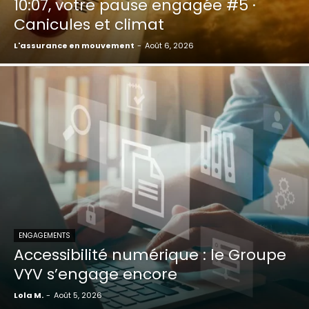
10:07, votre pause engagée #5 ·
Canicules et climat
L'assurance en mouvement
-
Août 6, 2026
ENGAGEMENTS
Accessibilité numérique : le Groupe
VYV s’engage encore
Lola M.
-
Août 5, 2026