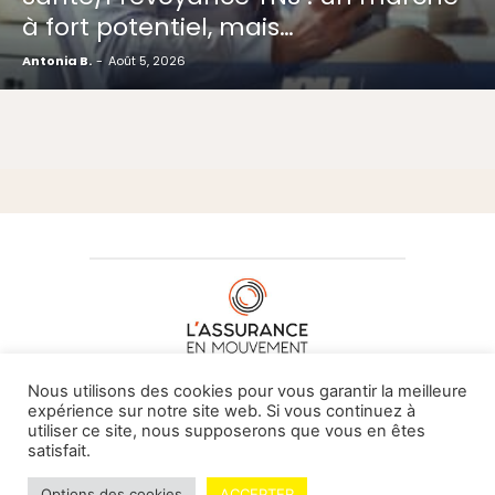
à fort potentiel, mais…
Antonia B.
-
Août 5, 2026
À PROPOS DE NOUS
•
CONTACT
Nous utilisons des cookies pour vous garantir la meilleure
expérience sur notre site web. Si vous continuez à
utiliser ce site, nous supposerons que vous en êtes
satisfait.
© L'assurance en mouvement -
By Vovoxx Média
Options des cookies
ACCEPTER