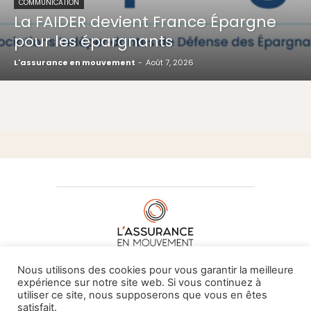
COMMUNICATION
La FAIDER devient France Épargne
pour les épargnants
L'assurance en mouvement
-
Août 7, 2026
À PROPOS DE NOUS
•
CONTACT
Nous utilisons des cookies pour vous garantir la meilleure
expérience sur notre site web. Si vous continuez à
utiliser ce site, nous supposerons que vous en êtes
satisfait.