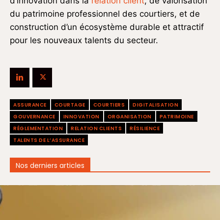
d’innovation dans la
relation client
, de valorisation
du patrimoine professionnel des courtiers, et de
construction d’un écosystème durable et attractif
pour les nouveaux talents du secteur.
ASSURANCE
COURTAGE
COURTIERS
DIGITALISATION
GOUVERNANCE
INNOVATION
ORGANISATION
PATRIMOINE
RÉGLEMENTATION
RELATION CLIENTS
RÉSILIENCE
TALENTS DE L’ASSURANCE
Nos derniers articles