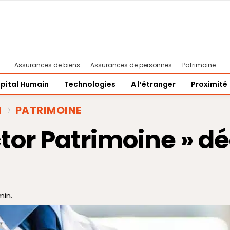
Assurances de biens
Assurances de personnes
Patrimoine
pital Humain
Technologies
A l’étranger
Proximité
N
PATRIMOINE
ctor Patrimoine » d
in.