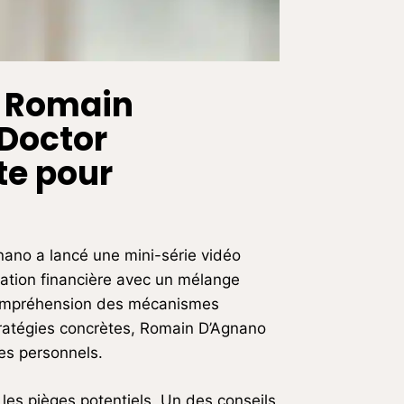
, Romain
Doctor
te pour
gnano a lancé une mini-série vidéo
ormation financière avec un mélange
 compréhension des mécanismes
ratégies concrètes, Romain D’Agnano
nes personnels.
 les pièges potentiels. Un des conseils