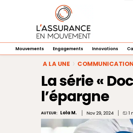
Mouvements
Engagements
Innovations
Ca
A LA UNE
COMMUNICATIO
La série « Do
l’épargne
Lola M.
Nov 29, 2024
1
m
AUTEUR: