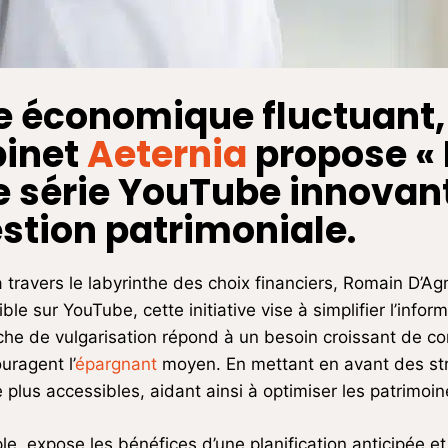
e économique fluctuant
binet
Aeternia
propose « 
e série YouTube innovan
estion patrimoniale.
à travers le labyrinthe des choix financiers, Romain D’A
ible sur YouTube, cette initiative vise à simplifier l’inf
che de vulgarisation répond à un besoin croissant de
uragent l’
épargnant
moyen. En mettant en avant des st
 plus accessibles, aidant ainsi à optimiser les patrimoi
e, expose les bénéfices d’une planification anticipée et