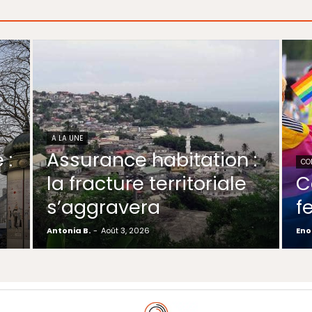
A LA UNE
 :
Assurance habitation :
CO
la fracture territoriale
C
s’aggravera
f
Antonia B.
-
Août 3, 2026
Eno