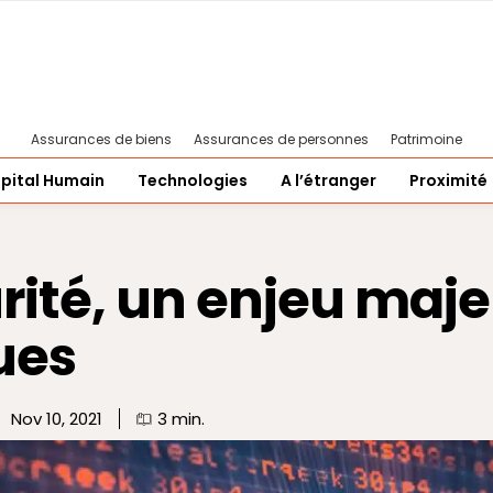
Assurances de biens
Assurances de personnes
Patrimoine
pital Humain
Technologies
A l’étranger
Proximité
rité, un enjeu maje
ues
Nov 10, 2021
3
min.