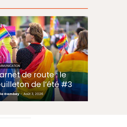
MMUNICATION
arnet de route : le
euilleton de l’été #3
la Gambey
-
Août 3, 2026