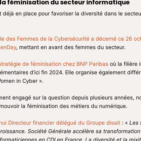
la féminisation du secteur informatique
 déjà en place pour favoriser la diversité dans le secteu
rcle des Femmes de la Cybersécurité a décerné ce 26 o
menDay
, mettant en avant des femmes du secteur.
 stratégie de féminisation chez BNP Paribas
où la filière
lémentaires d’ici fin 2024. Elle organise également d
Women in Cyber ».
ent engagé sur la question depuis plusieurs années, 
mouvoir la féminisation des métiers du numérique.
’hui Directeur financier délégué du Groupe disait
: «
Les 
croissance. Société Géné
rale acc
élère sa transformatio
formaticiennes en CDI en France. La diversité et la mixit