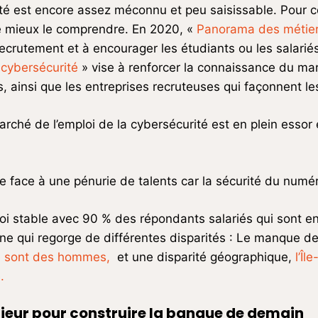
ité est encore assez méconnu et peu saisissable. Pour c
e mieux le comprendre. En 2020, «
Panorama des métier
 recrutement et à encourager les étudiants ou les salari
a cybersécurité
» vise à renforcer la connaissance du mar
s, ainsi que les entreprises recruteuses qui façonnent le
ché de l’emploi de la cybersécurité est en plein essor 
aire face à une pénurie de talents car la sécurité du num
ploi stable avec 90 % des répondants salariés qui sont 
ine qui regorge de différentes disparités : Le manque d
té sont des hommes,
et une disparité géographique,
l’Î
.
ajeur pour construire la banque de demain