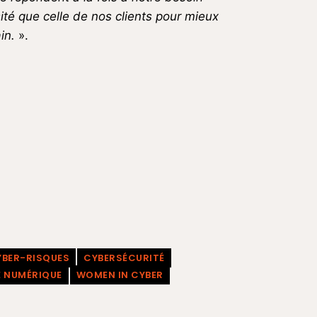
it
é que celle de nos clients pour mieux
in.
».
YBER-RISQUES
CYBERSÉCURITÉ
É NUMÉRIQUE
WOMEN IN CYBER