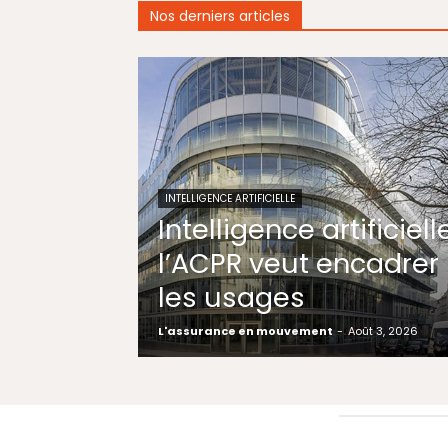
Nos derniers articles
INTELLIGENCE ARTIFICIELLE
Intelligence artificielle
l’ACPR veut encadrer
les usages
L'assurance en mouvement
-
Août 3, 2026