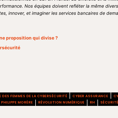
performance. Nos équipes doivent refléter la mê
me divers
tes, innover, et imaginer les services bancaires de dema
ne proposition qui divise ?
ersécurité
 DES FEMMES DE LA CYBERSÉCURITÉ
CYBER ASSURANCE
C
PHILIPPE MORÈRE
RÉVOLUTION NUMÉRIQUE
RH
SÉCURIT