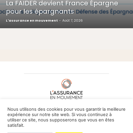
La FAIDER devient France Épargne
pour les épargnants
L'assurance en mouvement
-
Août 7, 2026
À PROPOS DE NOUS
•
CONTACT
Nous utilisons des cookies pour vous garantir la meilleure
expérience sur notre site web. Si vous continuez à
utiliser ce site, nous supposerons que vous en êtes
satisfait.
© L'assurance en mouvement -
By Vovoxx Média