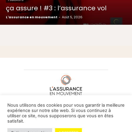
ça assure ! #3 : l’assurance vol
L'assurance en mouvement
-
Août 5, 2026
À PROPOS DE NOUS
•
CONTACT
Nous utilisons des cookies pour vous garantir la meilleure
expérience sur notre site web. Si vous continuez à
utiliser ce site, nous supposerons que vous en êtes
satisfait.
© L'assurance en mouvement -
By Vovoxx Média