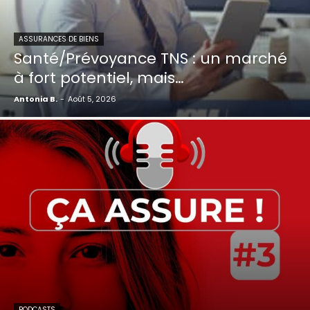
ASSURANCES DE BIENS
Santé/Prévoyance TNS : un marché
à fort potentiel, mais…
Antonia B.
-
Août 5, 2026
PODCASTS