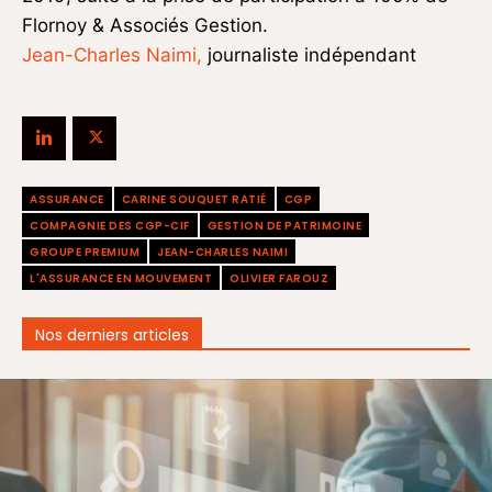
Flornoy & Associés Gestion.
Jean-Charles Naimi,
journaliste indépendant
ASSURANCE
CARINE SOUQUET RATIÉ
CGP
COMPAGNIE DES CGP-CIF
GESTION DE PATRIMOINE
GROUPE PREMIUM
JEAN-CHARLES NAIMI
L'ASSURANCE EN MOUVEMENT
OLIVIER FAROUZ
Nos derniers articles