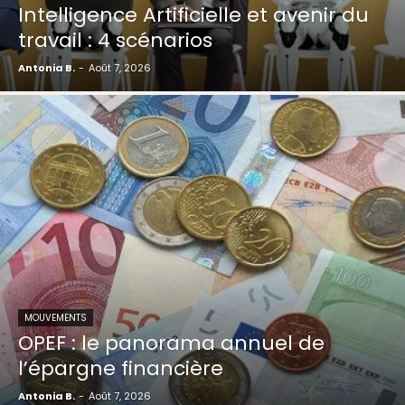
Intelligence Artificielle et avenir du
travail : 4 scénarios
Antonia B.
-
Août 7, 2026
MOUVEMENTS
OPEF : le panorama annuel de
l’épargne financière
Antonia B.
-
Août 7, 2026