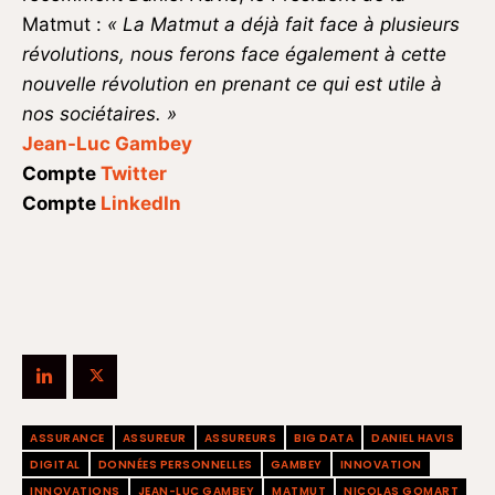
Matmut :
« La Matmut a déjà fait face à plusieurs
révolutions, nous ferons face également à cette
nouvelle révolution en prenant ce qui est utile à
nos sociétaires. »
Jean-Luc Gambey
Compte
Twitter
Compte
LinkedIn
ASSURANCE
ASSUREUR
ASSUREURS
BIG DATA
DANIEL HAVIS
DIGITAL
DONNÉES PERSONNELLES
GAMBEY
INNOVATION
INNOVATIONS
JEAN-LUC GAMBEY
MATMUT
NICOLAS GOMART