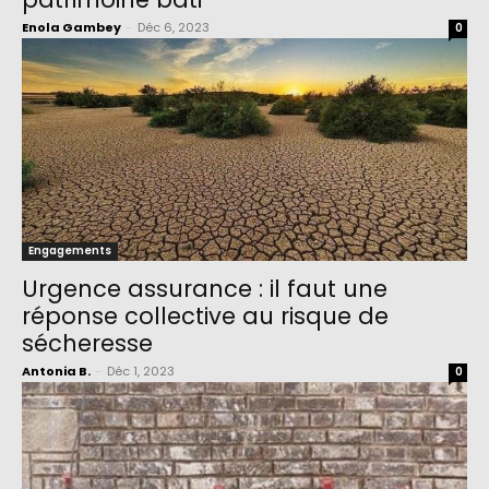
Enola Gambey
-
Déc 6, 2023
0
Engagements
Urgence assurance : il faut une
réponse collective au risque de
sécheresse
Antonia B.
-
Déc 1, 2023
0