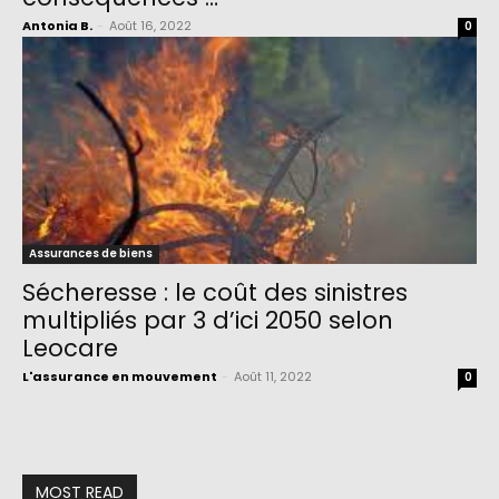
Antonia B.
-
Août 16, 2022
0
Assurances de biens
Sécheresse : le coût des sinistres
multipliés par 3 d’ici 2050 selon
Leocare
L'assurance en mouvement
-
Août 11, 2022
0
MOST READ