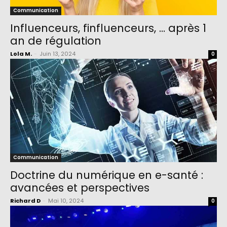
Communication
Influenceurs, finfluenceurs, … après 1
an de régulation
Lola M.
-
Juin 13, 2024
0
Communication
Doctrine du numérique en e-santé :
avancées et perspectives
Richard D
-
Mai 10, 2024
0