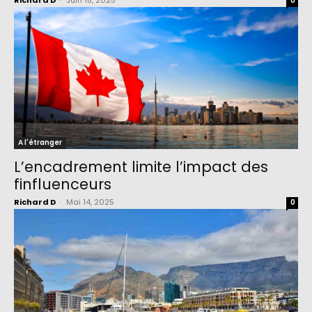
Richard D
-
Juin 18, 2025
0
A l'étranger
L’encadrement limite l’impact des
finfluenceurs
Richard D
-
Mai 14, 2025
0