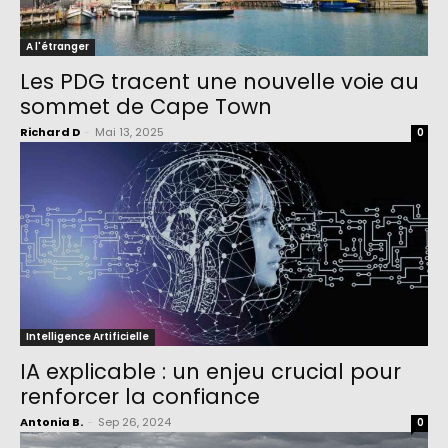
A l'étranger
Les PDG tracent une nouvelle voie au
sommet de Cape Town
Richard D
-
Mai 13, 2025
0
Intelligence Artificielle
IA explicable : un enjeu crucial pour
renforcer la confiance
Antonia B.
-
Sep 26, 2024
0