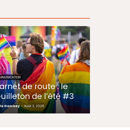
MMUNICATION
arnet de route : le
euilleton de l’été #3
la Gambey
-
Août 3, 2026