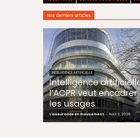
Nos derniers articles
INTELLIGENCE ARTIFICIELLE
Intelligence artificielle
l’ACPR veut encadrer
les usages
L'assurance en mouvement
-
Août 3, 2026