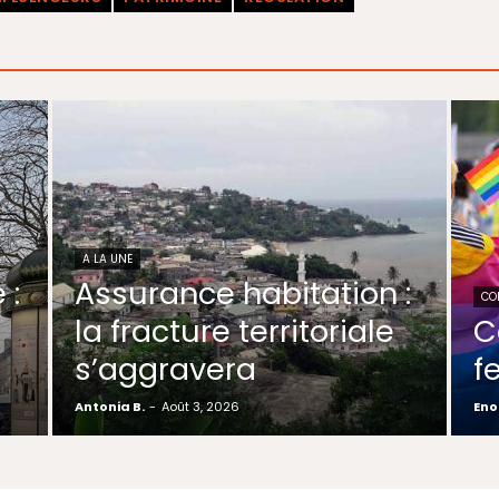
A LA UNE
 :
Assurance habitation :
CO
la fracture territoriale
C
s’aggravera
f
Antonia B.
-
Août 3, 2026
Eno