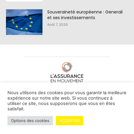
Souveraineté européenne : Generali
et ses investissements
Août 7, 2026
À PROPOS DE NOUS
•
CONTACT
Nous utilisons des cookies pour vous garantir la meilleure
expérience sur notre site web. Si vous continuez à
utiliser ce site, nous supposerons que vous en êtes
satisfait.
© L'assurance en mouvement -
By Vovoxx Média
Options des cookies
ACCEPTER
Mentions légales
Contributeurs