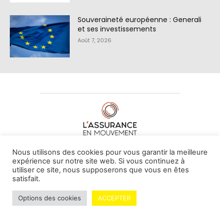
Souveraineté européenne : Generali
et ses investissements
Août 7, 2026
À PROPOS DE NOUS
•
CONTACT
Nous utilisons des cookies pour vous garantir la meilleure
expérience sur notre site web. Si vous continuez à
utiliser ce site, nous supposerons que vous en êtes
satisfait.
© L'assurance en mouvement -
By Vovoxx Média
Options des cookies
ACCEPTER
Mentions légales
Contributeurs