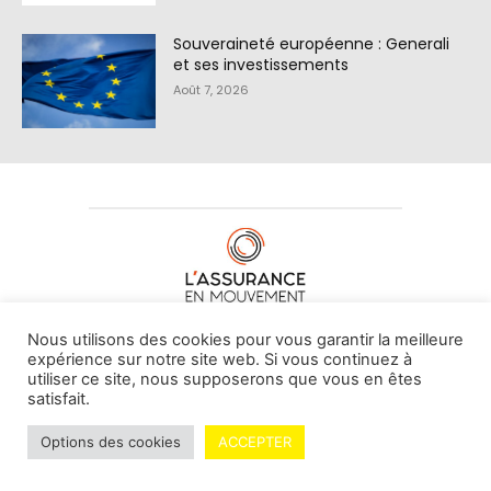
Souveraineté européenne : Generali
et ses investissements
Août 7, 2026
À PROPOS DE NOUS
•
CONTACT
Nous utilisons des cookies pour vous garantir la meilleure
expérience sur notre site web. Si vous continuez à
utiliser ce site, nous supposerons que vous en êtes
satisfait.
© L'assurance en mouvement -
By Vovoxx Média
Options des cookies
ACCEPTER
Mentions légales
Contributeurs