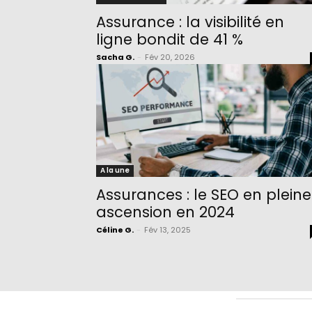
Assurance : la visibilité en
ligne bondit de 41 %
Sacha G.
-
Fév 20, 2026
A la une
Assurances : le SEO en pleine
ascension en 2024
Céline G.
-
Fév 13, 2025