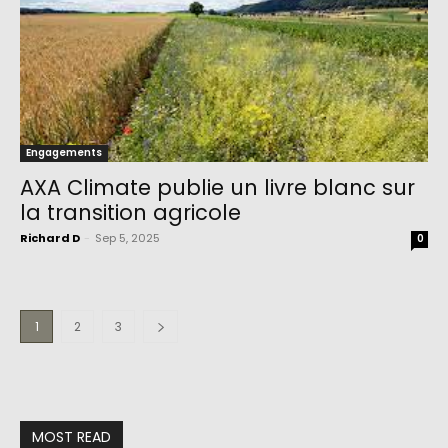
Engagements
AXA Climate publie un livre blanc sur
la transition agricole
Richard D
-
Sep 5, 2025
0
1
2
3
MOST READ