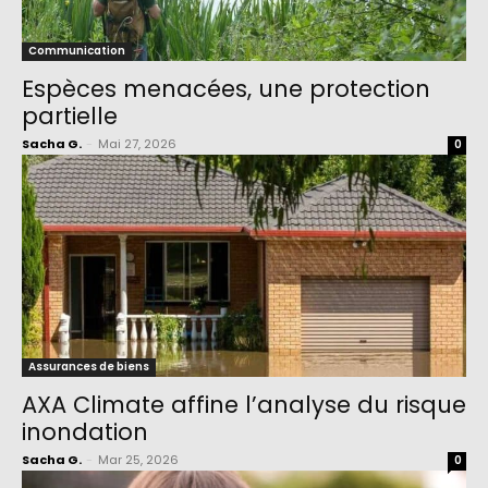
Communication
Espèces menacées, une protection
partielle
Sacha G.
-
Mai 27, 2026
0
Assurances de biens
AXA Climate affine l’analyse du risque
inondation
Sacha G.
-
Mar 25, 2026
0