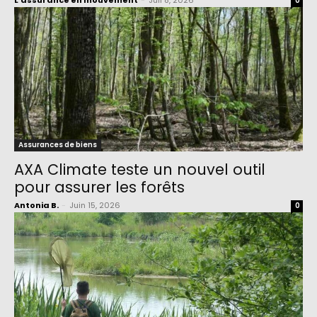
L'assurance en mouvement
-
Juil 8, 2026
0
Assurances de biens
AXA Climate teste un nouvel outil
pour assurer les forêts
Antonia B.
-
Juin 15, 2026
0