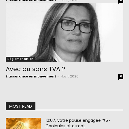
L'assurance en mouvement
-
Déc 1, 2020
0
Réglementation
Avec ou sans TVA ?
L'assurance en mouvement
-
Nov 1, 2020
0
MOST READ
10:07, votre pause engagée #5 ·
Canicules et climat