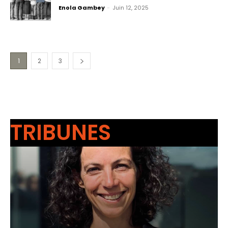
Enola Gambey
-
Juin 12, 2025
1
2
3
TRIBUNES